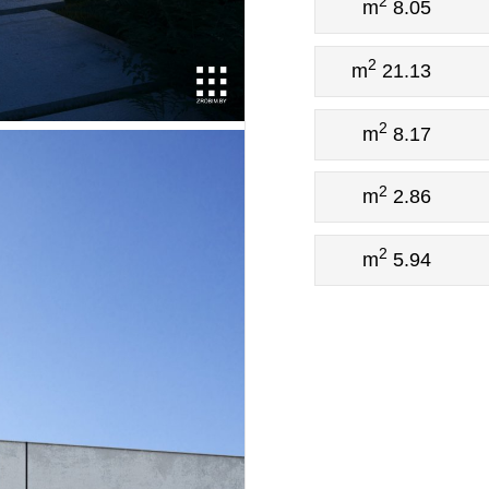
2
8.05 m
2
21.13 m
2
8.17 m
2
2.86 m
2
5.94 m