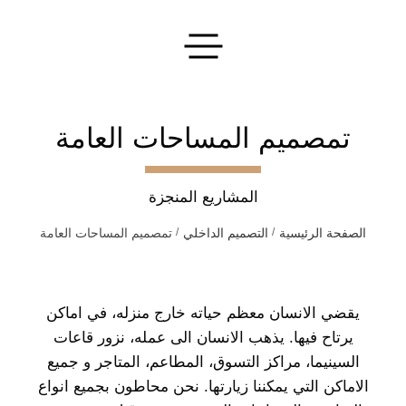
تقديم طلبك
تمصميم المساحات العامة
المشاريع المنجزة
الصفحة الرئيسية
التصميم الداخلي
تمصميم المساحات العامة
اترك طلبا
سنقوم بتنفيذ أفكارك الأكثر جرأة!
يقضي الانسان معظم حياته خارج منزله، في اماكن
إرسال
يرتاح فيها. يذهب الانسان الى عمله، نزور قاعات
السينيما، مراكز التسوق، المطاعم، المتاجر و جميع
الاماكن التي يمكننا زيارتها. نحن محاطون بجميع انواع