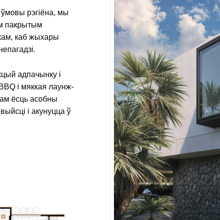
ўмовы рэгіёна, мы
ам пакрытым
кам, каб жыхары
епагадзі.
кцый адпачынку і
 BBQ і мяккая лаунж-
там ёсць асобны
 выйсці і акунуцца ў