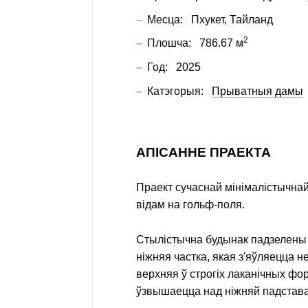
Месца:
Пхукет, Тайланд
2
Плошча:
786.67 м
Год:
2025
Катэгорыя:
Прыватныя дамы
АПІСАННЕ ПРАЕКТА
Праект сучаснай мінімалістычнай
відам на гольф-поля.
Стылістычна будынак падзелены 
ніжняя частка, якая з'яўляецца н
верхняя ў строгіх лаканічных фо
ўзвышаецца над ніжняй падстава