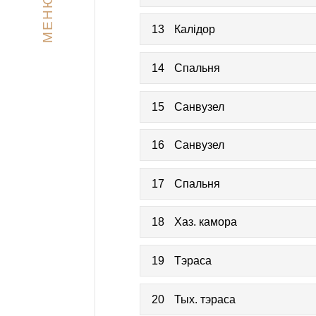
МЕНЮ
13
Калідор
14
Спальня
15
Санвузел
16
Санвузел
17
Спальня
18
Хаз. камора
19
Тэраса
20
Тых. тэраса