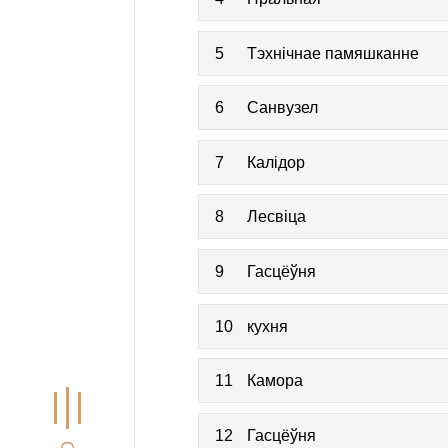
5
Тэхнічнае памяшканне
6
Санвузел
7
Калідор
8
Лесвіца
9
Гасцёўня
10
кухня
11
Камора
12
Гасцёўня