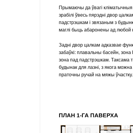
Прымаючы да ўвагі кліматычныя 
зрабілі ўвесь пярэдні двор цалк
падстрэшкам і звязаным з будын
маглі быць абаронены ад любой н
Задні двор цалкам адказвае фун
забаўкі: плавальны басейн, зона
зона пад падстрэшкам. Таксама 
будынак для лазні, з якога можна
праточны ручай на мяжы ўчастку.
ПЛАН 1-ГА ПАВЕРХА