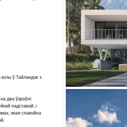
 вілы ў Тайландзе з
на два ўзроўні:
ейкай падставай, і
рмах, якая спакойна
й.