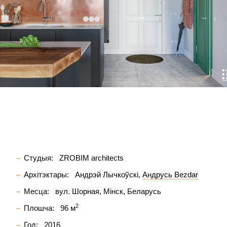
Студыя:
ZROBIM architects
Архітэктары:
Андрэй Лычкоўскі
Андрусь Bezdar
Месца:
вул. Шорная, Мінск, Беларусь
2
Плошча:
96 м
Год:
2016