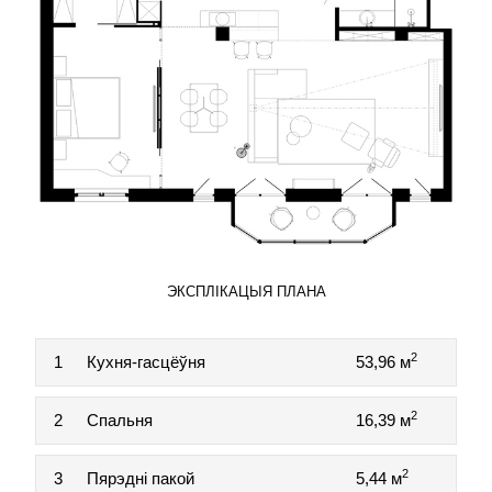
ЭКСПЛІКАЦЫЯ ПЛАНА
2
1
Кухня-гасцёўня
53,96 м
2
2
Спальня
16,39 м
2
3
Пярэдні пакой
5,44 м