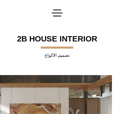
تقديم طلبك
2B HOUSE INTERIOR
تصميم الاكواخ
اترك طلبا
سنقوم بتنفيذ أفكارك الأكثر جرأة!
إرسال