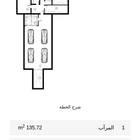
شرح الخطة
2
1
المرآب
135.72 m