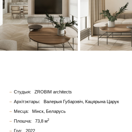
Студыя:
ZROBIM architects
Архітэктары:
Валерыя Губарэвіч
Кацярына Царук
Месца:
Мінск, Беларусь
2
Плошча:
73,8 м
Год:
2022