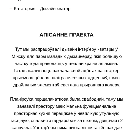
Катэгорыя:
Дызайн кватэр
АПІСАННЕ ПРАЕКТА
Тут мы распрацоўвалі дызайн інтэр'еру кватэры ў
Мінску для пары маладых дызайнераў, якія большую
частку года праводзяць у цёплай краіне ля акіяна.
Гэтая акалічнасць наклала свой адбітак на інтэр'ер
прыемная цёплая палітра пясочных адценняў, шмат
драўляных элементаў светлага прыроднага колеру.
⠀
Планіроўка першапачаткова была свабоднай, таму мы
занавалі прастору максімальна функцыянальна
прасторная кухня перацякае ў невялікую ўтульную
гасціную, спальня з гардэробам за шклом, дзіцячая і 2
санвузла. У інтэр'еры няма нічога лішняга і ён пакідае