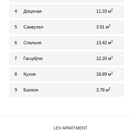
2
4
Дзіцячая
11.33 м
2
5
Санвузел
3.91 м
2
6
Спальня
13.42 м
2
7
Гасцёўня
12.20 м
2
8
Кухня
18.89 м
2
9
Балкон
3.78 м
LEV APARTMENT