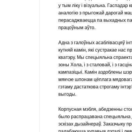
у тым ліку і візуальна. Гаспадар 
аналогію з прыгожай дарогай ма
перасаджваецца па выхадных па
працоўным аўто.
Адна з галоўных асаблівасцяў інтэ
кутняй камін, які сустракае нас п
кватэру. Мы спецыяльна спраектава
зоны Хола, і з сталовай, і з гасц
кампазіцыі. Камін аздоблены шэр
мякчэе шпонам цёплага мядоваг
гэтаму дастаткова строгаму інтэр'
выгоды.
Корпусная мэбля, абедзенны стол
было распрацавана спецыяльна 
эскізах дызайнераў. Заказчыку пр
падабаюцца хупавыя дэталі і л