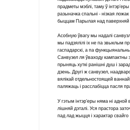
прадметы мэблі, таму ў інтэр'еры
разыначка спальні - нізкая ложак 
быццам Парылая над паверхняй 
Асобную ўвагу мы надалі санвузла
мы падзялілі іх не па звыклым п
гаспадарскі, а па функцыянальн
Санвузел ля ўваходу кампактны 
прыняць хуткі ранішні душ і зара
дзень. Другі ж санвузел, наадвар
вялікай отдельностоящей ваннай
паляжаць і расслабіцца пасля пр
У гэтым інтэр'еры няма ні адной
лішняй дэталі. Уся прастора зато
пад лад жыцця і характар свайго