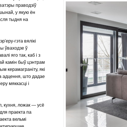
кватэры праводзіў
шынай, у якую ён
сля тыдня на
р'еру-гэта вялікі
ры ўваходзе ў
лі яго так, каб і з
інай камін быў цэнтрам
ым керамаграніту, які
а адцення, што дадае
еру мяккасці і
, кухня, ложак — усё
для праекта па
аекта вельмі
евитирующие