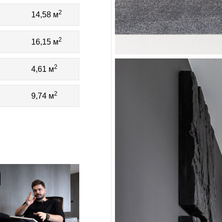
2
14,58 м
2
16,15 м
2
4,61 м
2
9,74 м