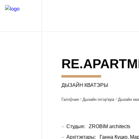
RE.APARTM
ДЫЗАЙН КВАТЭРЫ
Галоўная
Дызайн інтэр'ера
Дызайн кв
Студыя:
ZROBIM architects
Архітэктары:
Ганна Куцко
Мар