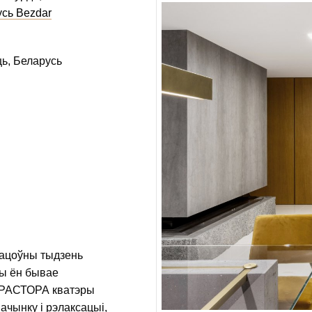
сь Bezdar
ць, Беларусь
рацоўны тыдзень
эры ён бывае
ПРАСТОРА кватэры
ачынку і рэлаксацыі,