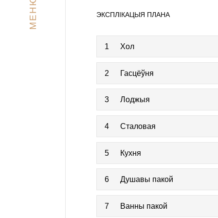
МЕНЮ
ЭКСПЛІКАЦЫЯ ПЛАНА
1
Хол
2
Гасцёўня
3
Лоджыя
4
Сталовая
5
Кухня
6
Душавы пакой
7
Ванны пакой