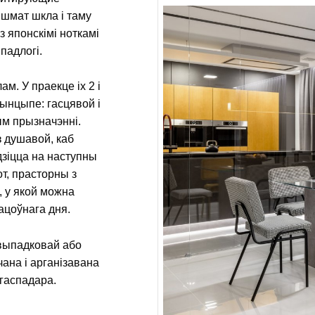
 шмат шкла і таму
з японскімі ноткамі
падлогі.
м. У праекце іх 2 і
рынцыпе: гасцявой і
ым прызначэнні.
з душавой, каб
дзіцца на наступны
от, прасторны з
, у якой можна
ацоўнага дня.
 выпадковай або
чана і арганізавана
 гаспадара.