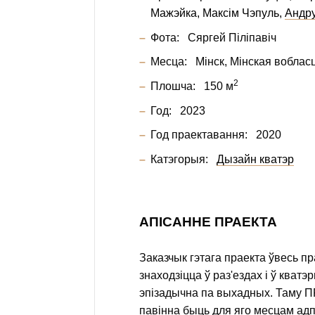
Мажэйка
Максім Чэпуль
Андру
Фота:
Сяргей Піліпавіч
Месца:
Мінск, Мінская воблас
2
Плошча:
150 м
Год:
2023
Год праектавання:
2020
Катэгорыя:
Дызайн кватэр
АПІСАННЕ ПРАЕКТА
Заказчык гэтага праекта ўвесь п
знаходзіцца ў раз'ездах і ў кват
эпізадычна па выхадных. Таму 
павінна быць для яго месцам адп