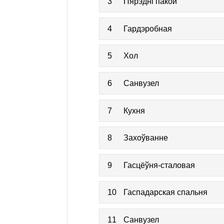
3
Пярэдні пакой
4
Гардэробная
5
Хол
6
Санвузел
7
Кухня
8
Захоўванне
9
Гасцёўня-сталовая
10
Гаспадарская спальня
11
Санвузел