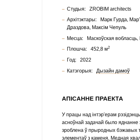
Студыя:
ZROBIM architects
Архітэктары:
Марк Гурда
Мар
Драздова
Максім Чепуль
Месца:
Маскоўская вобласць, 
2
Плошча:
452,8 м
Год:
2022
Катэгорыя:
Дызайн дамоў
АПІСАННЕ ПРАЕКТА
У працы над інтэр'ерам рэзідэнц
асноўнай задачай было яднанне 
зроблена ў прыродных бэжавых т
элементаў з каменя. Медная хвал