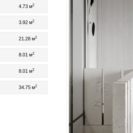
2
4.73 м
2
3.92 м
2
21.28 м
2
8.01 м
2
8.01 м
2
34.75 м