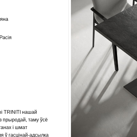
'яна
Расія
ыі TRINITI нашай
з прыродай, таму ўсё
анах і шмат
я ў гасцінай-адсылка