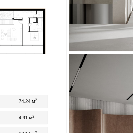
2
74.24 м
2
4.91 м
2