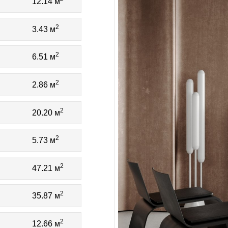
12.14 м
2
3.43 м
2
6.51 м
2
2.86 м
2
20.20 м
2
5.73 м
2
47.21 м
2
35.87 м
2
12.66 м