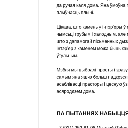
да ручая каля дома. Яна ўмоўна 
плыўнасць плыні.
Цікава, што камень у інтэр'еры ў
чымсьці грубым і халодным, але 
што з дапамогай пісьменных дыз
інтэр'ер з каменем можа быць к
ўтульным.
Мэбля мы выбралі просты і зраз
самым яна яшчэ больш падкрэсл
асаблівасці прасторы і цесную ў
асяроддзем дома.
ПА ПЫТАННЯХ НАБЫЦЦЯ
+7 (921) 252-81-08
Мікалай (Teleg