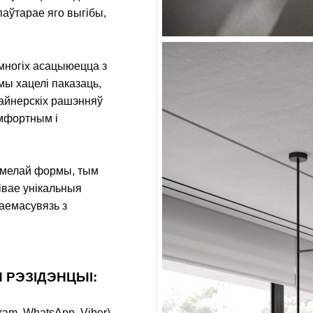
паўтарае яго выгібы,
 многіх асацыюецца з
мы хацелі паказаць,
айнерскіх рашэнняў
амфортным і
умелай формы, тым
івае унікальныя
заемасувязь з
 РЭЗІДЭНЦЫІ:
ram, WhatsАpp, Viber)