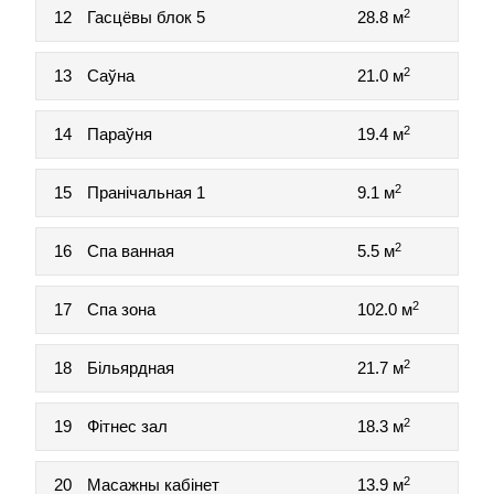
2
12
Гасцёвы блок 5
28.8 м
2
13
Саўна
21.0 м
2
14
Параўня
19.4 м
2
15
Пранічальная 1
9.1 м
2
16
Спа ванная
5.5 м
2
17
Спа зона
102.0 м
2
18
Більярдная
21.7 м
2
19
Фітнес зал
18.3 м
2
20
Масажны кабінет
13.9 м