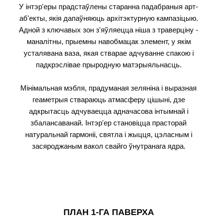
У інтэр'еры прадстаўлены старанна падабраныя арт-
аб'екты, якія дапаўняюць архітэктурную кампазіцыю.
Адной з ключавых зон з'яўляецца ніша з траверціну -
маналітны, прыемны навобмацак элемент, у якім
усталявана ваза, якая стварае адчуванне спакою і
падкрэслівае прыродную матэрыяльнасць.
Мінімальная мэбля, прадуманая зеляніна і выразная
геаметрыя ствараюць атмасферу цішыні, дзе
адкрытасць адчуваецца адначасова інтымнай і
збалансаванай. Інтэр'ер становіцца прасторай
натуральнай гармоніі, святла і жыцця, цэласным і
засяроджаным вакол свайго ўнутранага ядра.
ПЛАН 1-ГА ПАВЕРХА