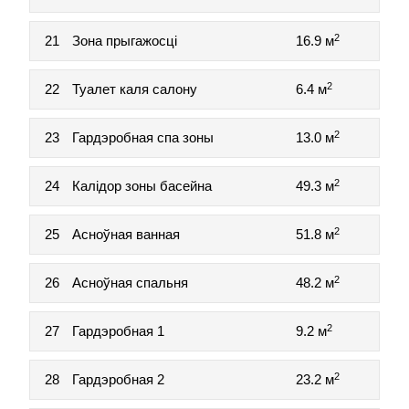
2
21
Зона прыгажосці
16.9 м
2
22
Туалет каля салону
6.4 м
2
23
Гардэробная спа зоны
13.0 м
2
24
Калідор зоны басейна
49.3 м
2
25
Асноўная ванная
51.8 м
2
26
Асноўная спальня
48.2 м
2
27
Гардэробная 1
9.2 м
2
28
Гардэробная 2
23.2 м