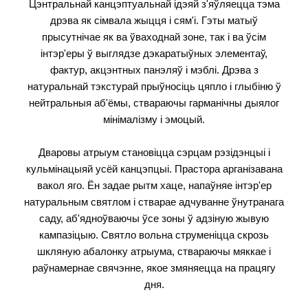
Цэнтральнай канцэптуальнай ідэяй з'яўляецца тэма
дрэва як сімвала жыцця і сям'і. Гэты матыў
прысутнічае як ва ўваходнай зоне, так і ва ўсім
інтэр'еры ў выглядзе дэкаратыўных элементаў,
фактур, акцэнтных панэляў і мэблі. Дрэва з
натуральнай тэкстурай прыўносіць цяпло і глыбіню ў
нейтральныя аб'ёмы, ствараючы гарманічны дыялог
мінімалізму і эмоцый.
Дваровы атрыум становіцца сэрцам рэзідэнцыі і
кульмінацыяй усёй канцэпцыі. Прастора арганізавана
вакол яго. Ён задае рытм хаце, напаўняе інтэр'ер
натуральным святлом і стварае адчуванне ўнутранага
саду, аб'ядноўваючы ўсе зоны ў адзіную жывую
кампазіцыю. Святло вольна струменіцца скрозь
шкляную абалонку атрыума, ствараючы мяккае і
раўнамернае свячэнне, якое змяняецца на працягу
дня.