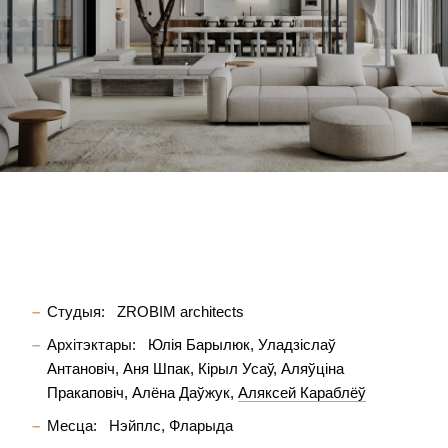
Студыя:
ZROBIM architects
Архітэктары:
Юлія Барылюк
Уладзіслаў
Антановіч
Аня Шпак
Кірыл Усаў
Аляўціна
Пракаповіч
Алёна Даўжук
Аляксей Караблёў
Месца:
Нэйплс, Фларыда