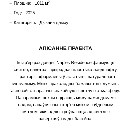
2
Плошча:
1811 м
Год:
2025
Катэгорыя:
Дызайн дамоў
АПІСАННЕ ПРАЕКТА
Інтэр'ер рэзідэнцыі Naples Residence фармуюць
святло, паветра і прыродная пластыка ландшафту.
Прасторы аформлены ў эстэтыцы натуральнага
мінімалізму. Мяккі прахалодны бэжавы тон служыць
асновай, ствараючы спакойную і светлую атмасферу.
Панарамныя вокны сціраюць мяжу паміж домам і
садам, напаўняючы інтэр'ер мяккім паўднёвым
святлом, якія адлюстроўваюцца ад светлых
паверхняў і вады басейна.