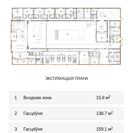
ЭКСПЛІКАЦЫЯ ПЛАНА
2
1
Входная зона
15.8 м
2
2
Гасцёўня
138.7 м
2
3
Гасцёўня
159.1 м