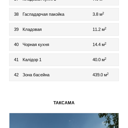
2
38
Гаспадарчая пакойка
3.8 м
2
39
Кладовая
11.2 м
2
40
Чорная кухня
14.4 м
2
41
Калідор 1
40.0 м
2
42
Зона басейна
439.0 м
ТАКСАМА