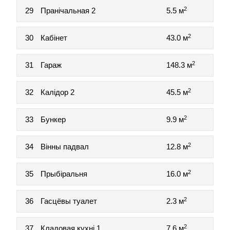
2
29
Пранічальная 2
5.5 м
2
30
Кабінет
43.0 м
2
31
Гараж
148.3 м
2
32
Калідор 2
45.5 м
2
33
Бункер
9.9 м
2
34
Вінны падвал
12.8 м
2
35
Прыбіральня
16.0 м
2
36
Гасцёвы туалет
2.3 м
2
37
Кладовая кухні 1
7.6 м