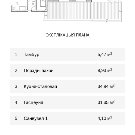
ЭКСПЛІКАЦЫЯ ПЛАНА
2
1
Тамбур
5,47 м
2
2
Пярэдні пакой
8,93 м
2
3
Кухня-сталовая
34,84 м
2
4
Гасцёўня
31,95 м
2
5
Санвузел 1
4,10 м