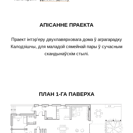
АПІСАННЕ ПРАЕКТА
Праект інтэр'еру двухпавярховага дома ў аграгарадку
Калодзішчы, для маладой сямейнай пары ў сучасным
скандынаўскім стылі.
ПЛАН 1-ГА ПАВЕРХА