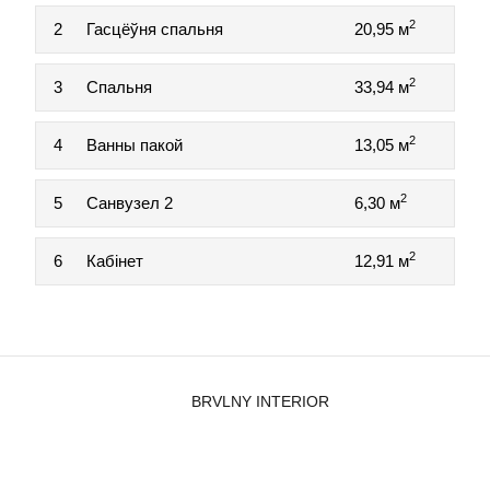
2
2
Гасцёўня спальня
20,95 м
2
3
Спальня
33,94 м
2
4
Ванны пакой
13,05 м
2
5
Санвузел 2
6,30 м
2
6
Кабiнет
12,91 м
BRVLNY INTERIOR