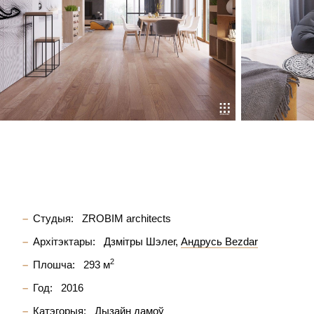
Студыя:
ZROBIM architects
Архітэктары:
Дзмітры Шэлег
Андрусь Bezdar
2
Плошча:
293 м
Год:
2016
Катэгорыя:
Дызайн дамоў