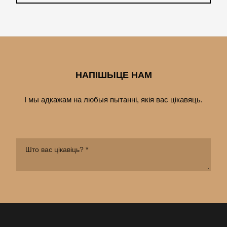
НАПІШЫЦЕ НАМ
І мы адкажам на любыя пытанні, якія вас цiкавяць.