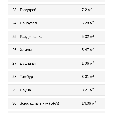
2
23
Гардэроб
7.2 м
2
24
Санвузел
6.28 м
2
25
Раздзявалка
5.32 м
2
26
Хамам
5.47 м
2
27
Душавая
1.96 м
2
28
Тамбур
3.01 м
2
29
Сауна
8.21 м
2
30
Зона адпачынку (SPA)
14.06 м