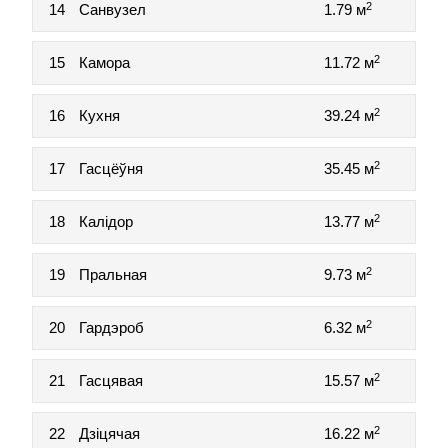
2
14
Санвузел
1.79 м
2
15
Камора
11.72 м
2
16
Кухня
39.24 м
2
17
Гасцёўня
35.45 м
2
18
Калідор
13.77 м
2
19
Пральная
9.73 м
2
20
Гардэроб
6.32 м
2
21
Гасцявая
15.57 м
2
22
Дзіцячая
16.22 м