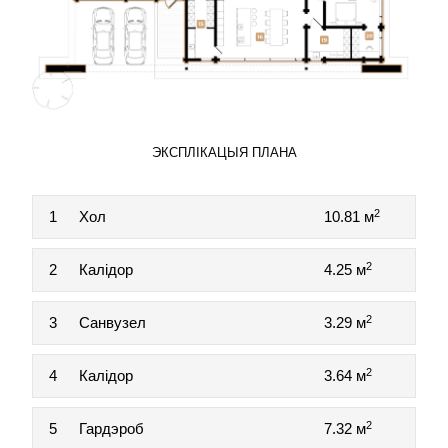
ЭКСПЛІКАЦЫЯ ПЛАНА
2
1
Хол
10.81 м
2
2
Калідор
4.25 м
2
3
Санвузел
3.29 м
2
4
Калідор
3.64 м
2
5
Гардэроб
7.32 м