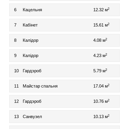
2
6
Кацельня
12.32 м
2
7
Кабінет
15.61 м
2
8
Калідор
4.08 м
2
9
Калідор
4.23 м
2
10
Гардэроб
5.79 м
2
11
Майстар спальня
17.04 м
2
12
Гардэроб
10.76 м
2
13
Санвузел
10.13 м