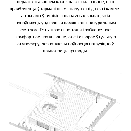
пераасэнсаваннем класічнага стылю шале, што
праяўляецца ў гарманічным спалучэнні дрэва і каменя,
а таксама ў вялікіх панарамных вокнах, якія
напаўняюць унутраныя памяшканні натуральным
святлом. Гэты праект не толькі забяспечвае
камфортнае пражыванне, але і стварае ўтульную
атмасферу, дазваляючы поўнасцю пагрузіцца ў
прыгажосць прыроды.