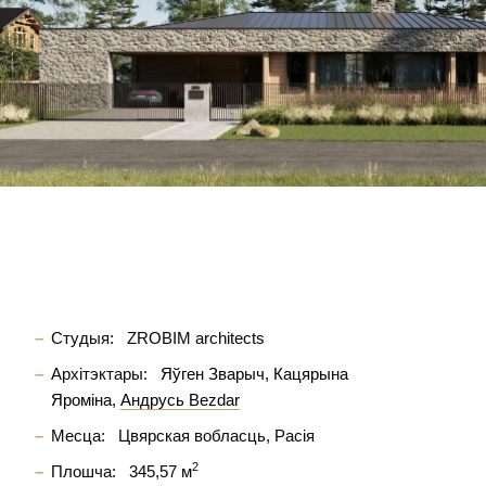
Студыя:
ZROBIM architects
Архітэктары:
Яўген Зварыч
Кацярына
Яроміна
Андрусь Bezdar
Месца:
Цвярская вобласць, Расія
2
Плошча:
345,57 м