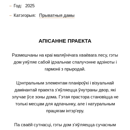
Год:
2025
Катэгорыя:
Прыватныя дамы
АПІСАННЕ ПРАЕКТА
Размешчаны на краі маляўнічага хваёвага лесу, гэты
дом уяўляе сабой ідэальнае спалучэнне адзіноты і
гармоніі з прыродай.
Цэнтральным элементам планіроўкі і візуальнай
дамінантай праекта з'яўляецца ўнутраны двор, які
злучае ўсе зоны дома. Гэтая прастора становіцца не
толькі месцам для адпачынку, але і натуральным
працягам інтэр'еру.
Па сваёй сутнасці, гэты дом з'яўляецца сучасным