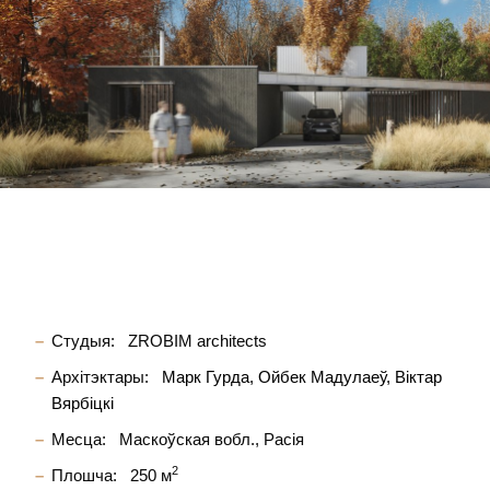
Студыя:
ZROBIM architects
Архітэктары:
Марк Гурда
Ойбек Мадулаеў
Віктар
Вярбіцкі
Месца:
Маскоўская вобл., Расія
2
Плошча:
250 м