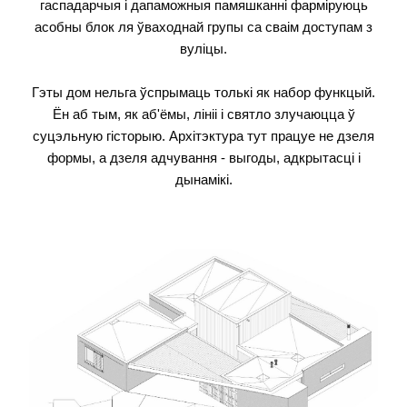
гаспадарчыя і дапаможныя памяшканні фарміруюць
асобны блок ля ўваходнай групы са сваім доступам з
вуліцы.
Гэты дом нельга ўспрымаць толькі як набор функцый.
Ён аб тым, як аб'ёмы, лініі і святло злучаюцца ў
суцэльную гісторыю. Архітэктура тут працуе не дзеля
формы, а дзеля адчування - выгоды, адкрытасці і
дынамікі.