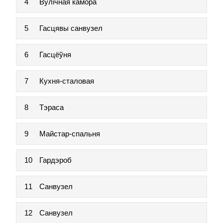
4
Вулічная камора
5
Гасцявы санвузел
6
Гасцёўня
7
Кухня-сталовая
8
Тэраса
9
Майстар-спальня
10
Гардэроб
11
Санвузел
12
Санвузел