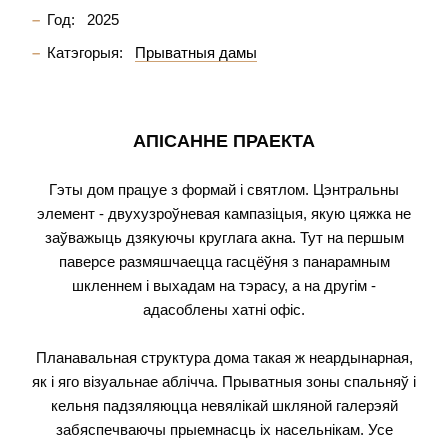
Год:
2025
Катэгорыя:
Прыватныя дамы
АПІСАННЕ ПРАЕКТА
Гэты дом працуе з формай і святлом. Цэнтральны
элемент - двухузроўневая кампазіцыя, якую цяжка не
заўважыць дзякуючы круглага акна. Тут на першым
паверсе размяшчаецца гасцёўня з панарамным
шкленнем і выхадам на тэрасу, а на другім -
адасоблены хатні офіс.
Планавальная структура дома такая ж неардынарная,
як і яго візуальнае аблічча. Прыватныя зоны спальняў і
кельня падзяляюцца невялікай шкляной галерэяй
забяспечваючы прыемнасць іх насельнікам. Усе