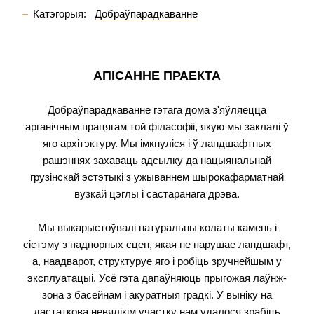
Катэгорыя:
Добраўпарадкаванне
АПІСАННЕ ПРАЕКТА
Добраўпарадкаванне гэтага дома з'яўляецца
арганічным працягам той філасофіі, якую мы заклалі ў
яго архітэктуру. Мы імкнуліся і ў ландшафтных
рашэннях захаваць адсылку да нацыянальнай
грузінскай эстэтыкі з ужываннем шырокафарматнай
вузкай цэглы і састаранага дрэва.
Мы выкарыстоўвалі натуральны колаты камень і
сістэму з падпорных сцен, якая не парушае ландшафт,
а, наадварот, структуруе яго і робіць зручнейшым у
эксплуатацыі. Усё гэта дапаўняюць прыгожая лаўнж-
зона з басейнам і акуратныя градкі. У выніку на
дастаткова невялікім участку нам удалося зрабіць