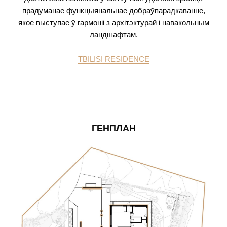
прадуманае функцыянальнае добраўпарадкаванне,
якое выступае ў гармоніі з архітэктурай і навакольным
ландшафтам.
TBILISI RESIDENCE
ГЕНПЛАН