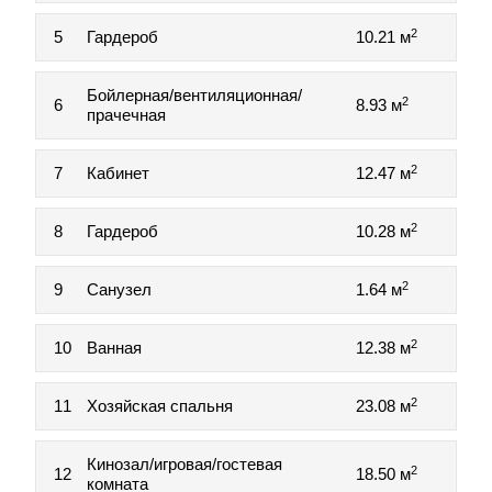
2
5
Гардероб
10.21 м
Бойлерная/вентиляционная/
2
6
8.93 м
прачечная
2
7
Кабинет
12.47 м
2
8
Гардероб
10.28 м
2
9
Санузел
1.64 м
2
10
Ванная
12.38 м
2
11
Хозяйская спальня
23.08 м
Кинозал/игровая/гостевая
2
12
18.50 м
комната