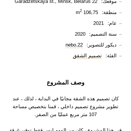
موقعك:
22 Garadzetskaya st., Minsk, Belarus
2
منطقة:
106,75 m
عام:
2021
سنة التصميم:
2020
ديكور للتصوير:
nebo.22
الفئة:
تصميم الشقق
وصف المشروع
كان تصميم هذه الشقة مجانيًا في البداية ، لذلك ، عند
تطوير مشروع تصميم داخلي ، قمنا بتخصيص مساحة
107 متر مربع عمليًا من الصفر.
في هذا المشروع ، كان من المهم ليس فقط توفير غرفة