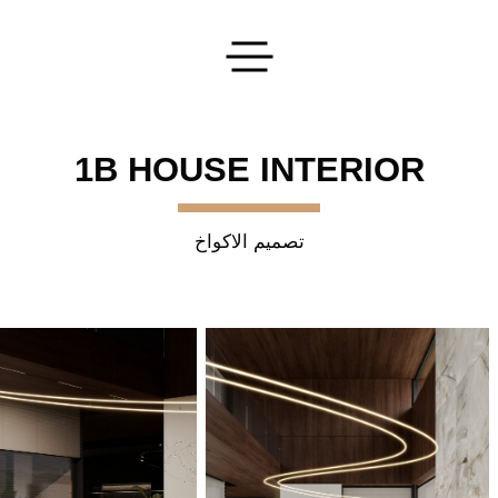
تقديم طلبك
1B HOUSE INTERIOR
تصميم الاكواخ
اترك طلبا
سنقوم بتنفيذ أفكارك الأكثر جرأة!
إرسال