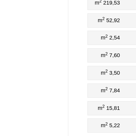
2
219,53 m
2
52,92 m
2
2,54 m
2
7,60 m
2
3,50 m
2
7,84 m
2
15,81 m
2
5,22 m