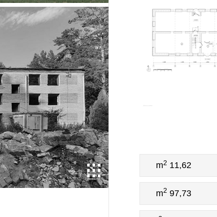
2
11,62 m
2
97,73 m