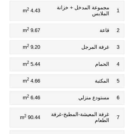
مجموعة المدخل + خزانة
2
4.43 m
1
الملابس
2
2
قاعة
9.67 m
2
3
غرفة المرجل
9.20 m
2
4
الحمام
5.44 m
2
5
المكتبة
4.66 m
2
6
مستودع منزلي
6.46 m
غرفة المعيشة-المطبخ-غرفة
2
90.44 m
7
الطعام