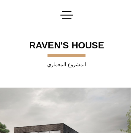
تقديم طلبك
RAVEN'S HOUSE
المشروع المعماري
اترك طلبا
سنقوم بتنفيذ أفكارك الأكثر جرأة!
إرسال