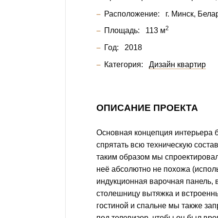
Расположение:
г. Минск, Бела
2
Площадь:
113 м
Год:
2018
Категория:
Дизайн квартир
ОПИСАНИЕ ПРОЕКТА
Основная концепция интерьера б
спрятать всю техническую сост
таким образом мы спроектировал
неё абсолютно не похожа (испол
индукционная варочная панель, 
столешницу вытяжка и встроенны
гостиной и спальне мы также за
под телевизор, чтобы он был вро