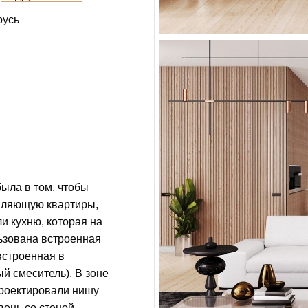
русь
ыла в том, чтобы
авляющую квартиры,
и кухню, которая на
ьзована встроенная
встроенная в
й смеситель). В зоне
проектировали нишу
вень со стеной.