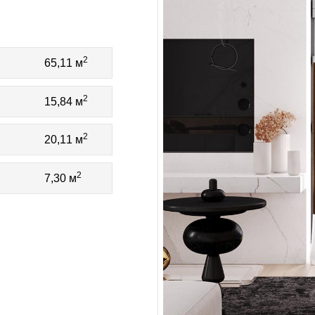
2
65,11 м
2
15,84 м
2
20,11 м
2
7,30 м