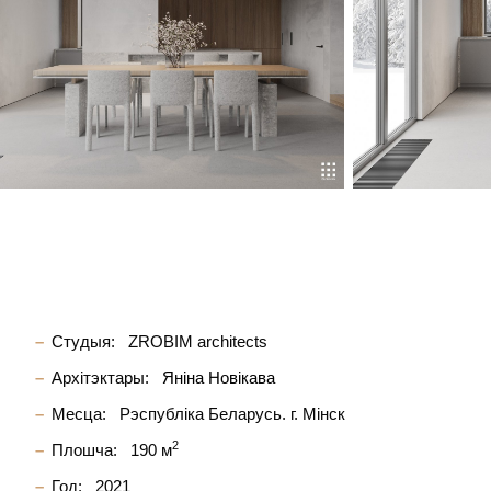
Студыя:
ZROBIM architects
Архітэктары:
Яніна Новікава
Месца:
Рэспубліка Беларусь. г. Мінск
2
Плошча:
190 м
Год:
2021