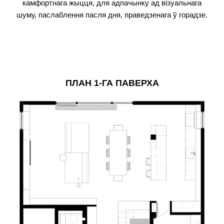
камфортнага жыцця, для адпачынку ад візуальнага
шуму, паслаблення пасля дня, праведзенага ў горадзе.
ПЛАН 1-ГА ПАВЕРХА