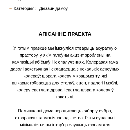
Катэгорыя:
Дызайн дамоў
АПІСАННЕ ПРАЕКТА
У гэтым праекце мы імкнуліся стварыць акуратную
прастору, у якім галоўны акцэнт зроблены на
кампазіцыі аб'ёмаў і іх спалучэннях. Колеравая гама
даволі аскетычная і складаецца з некалькіх асноўных
колераў: шэрага колеру мікрацэменту, які
выкарыстоўваецца для столяў, сцен, падлогі і мэблі,
колеру светлага дрэва і светла-шэрага колеру ў
тэкстылі.
Памяшканні дома перацякаюць сябар у сябра,
ствараючы гарманічнае адзінства. Гэты сучасны і
мінімалістычны інтэр'ер служыць фонам для