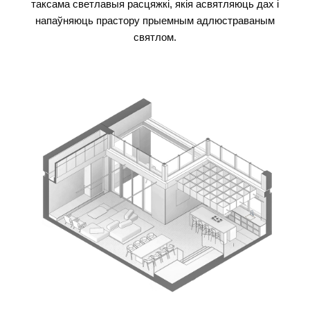
таксама светлавыя расцяжкі, якія асвятляюць дах і
напаўняюць прастору прыемным адлюстраваным
святлом.