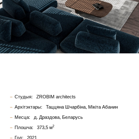
Студыя:
ZROBIM architects
Архітэктары:
Таццяна Шчарбіна
Мікіта Абанин
Месца:
д. Драздова, Беларусь
2
Плошча:
373,5 м
Год:
2021