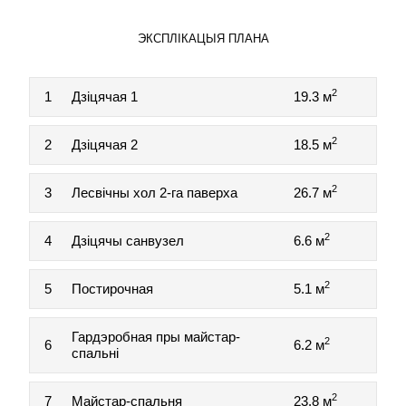
ЭКСПЛІКАЦЫЯ ПЛАНА
2
1
Дзіцячая 1
19.3 м
2
2
Дзіцячая 2
18.5 м
2
3
Лесвічны хол 2-га паверха
26.7 м
2
4
Дзіцячы санвузел
6.6 м
2
5
Постирочная
5.1 м
Гардэробная пры майстар-
2
6
6.2 м
спальні
2
7
Майстар-спальня
23.8 м