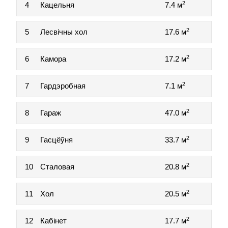
2
4
Кацельня
7.4 м
2
5
Лесвічны хол
17.6 м
2
6
Камора
17.2 м
2
7
Гардэробная
7.1 м
2
8
Гараж
47.0 м
2
9
Гасцёўня
33.7 м
2
10
Сталовая
20.8 м
2
11
Хол
20.5 м
2
12
Кабінет
17.7 м