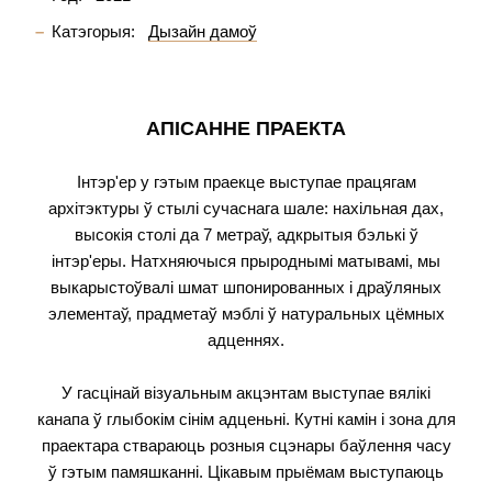
Катэгорыя:
Дызайн дамоў
АПІСАННЕ ПРАЕКТА
Інтэр'ер у гэтым праекце выступае працягам
архітэктуры ў стылі сучаснага шале: нахільная дах,
высокія столі да 7 метраў, адкрытыя бэлькі ў
інтэр'еры. Натхняючыся прыроднымі матывамі, мы
выкарыстоўвалі шмат шпонированных і драўляных
элементаў, прадметаў мэблі ў натуральных цёмных
адценнях.
У гасцінай візуальным акцэнтам выступае вялікі
канапа ў глыбокім сінім адценьні. Кутні камін і зона для
праектара ствараюць розныя сцэнары баўлення часу
ў гэтым памяшканні. Цікавым прыёмам выступаюць