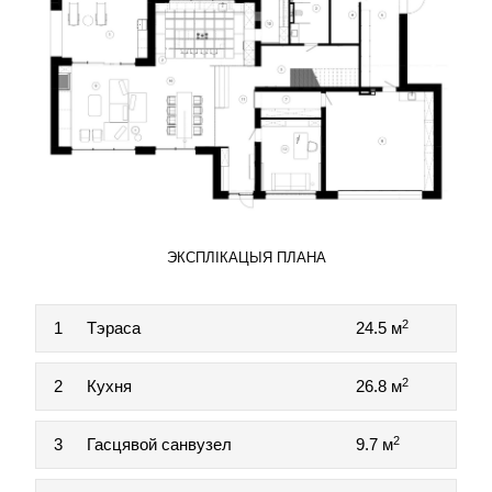
ЭКСПЛІКАЦЫЯ ПЛАНА
2
1
Тэраса
24.5 м
2
2
Кухня
26.8 м
2
3
Гасцявой санвузел
9.7 м