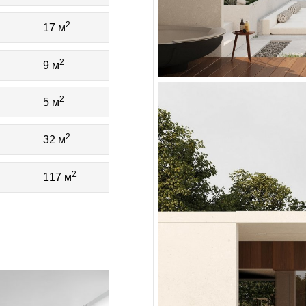
2
17 м
2
9 м
2
5 м
2
32 м
2
117 м