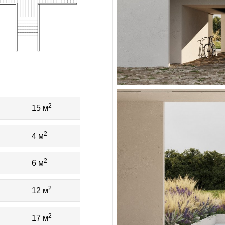
2
15 м
2
4 м
2
6 м
2
12 м
2
17 м