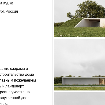
а Куцко
рг, Россия
сами, озерами и
 строительства дома
 главным пожеланием
ный ландшафт.
ровня участка на
 внутренний двор
дыха.