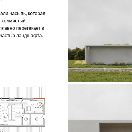
али насыпь, которая
т холмистый
плавно перетекает в
 частью ландшафта.