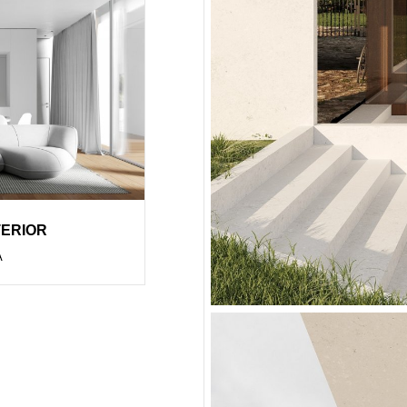
TERIOR
А